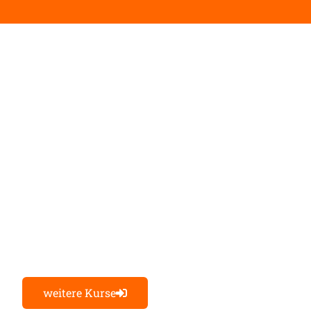
n zukünftigen Sportschützen ein Muss!
nsachkundekurs nach allen Vorgaben und Vorschrift
weitere Kurse