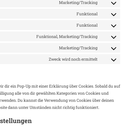
to
Marketing/Tracking
wordpress
Consent
service
to
Funktional
elementor
Consent
service
to
Funktional
google-
Consent
service
fonts
to
Funktional, Marketing/Tracking
complianz
Consent
service
to
Marketing/Tracking
wordfence
Consent
service
to
Zweck wird noch ermittelt
google-
Consent
service
recaptcha
to
google-
service
maps
sonstiges
r dir ein Pop-Up mit einer Erklärung über Cookies. Sobald du auf
willigung alle von dir gewählten Kategorien von Cookies und
verwenden. Du kannst die Verwendung von Cookies über deinen
bsite dann unter Umständen nicht richtig funktioniert.
nstellungen