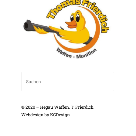
Press
Escape
to
close
the
© 2020 – Hegau Waffen, T. Frierdich
search
Webdesign by
KGDesign
panel.